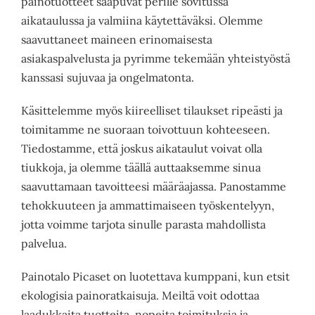
painotuotteet saapuvat perille sovitussa
aikataulussa ja valmiina käytettäväksi. Olemme
saavuttaneet maineen erinomaisesta
asiakaspalvelusta ja pyrimme tekemään yhteistyöstä
kanssasi sujuvaa ja ongelmatonta.
Käsittelemme myös kiireelliset tilaukset ripeästi ja
toimitamme ne suoraan toivottuun kohteeseen.
Tiedostamme, että joskus aikataulut voivat olla
tiukkoja, ja olemme täällä auttaaksemme sinua
saavuttamaan tavoitteesi määräajassa. Panostamme
tehokkuuteen ja ammattimaiseen työskentelyyn,
jotta voimme tarjota sinulle parasta mahdollista
palvelua.
Painotalo Picaset on luotettava kumppani, kun etsit
ekologisia painoratkaisuja. Meiltä voit odottaa
laadukkaita tuotteita, nopeita toimituksia ja