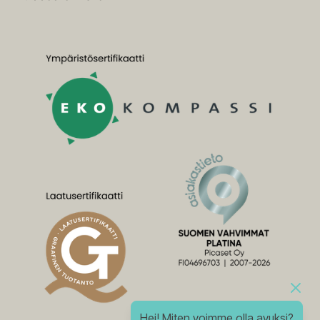
Hei! Miten voimme olla avuksi?