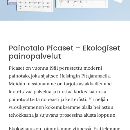
Pyydä tarjous
Painotalo Picaset – Ekologiset
painopalvelut
Picaset on vuonna 1981 perustettu moderni
painotalo, joka sijaitsee Helsingin Pitäjänmäellä.
Meidän missionamme on tarjota asiakkaillemme
luotettavaa palvelua ja tuottaa korkealaatuisia
painotuotteita nopeasti ja ketterästi. Yli neljän
vuosikymmenen kokemuksemme alalla heijastuu
tehokkaana ja sujuvana prosessina alusta loppuun.
Ekologisuus on toimintamme ytimessä. Esittelemme