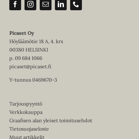
Picaset Oy
Höyläämötie 18 A, 4. krs
00380 HELSINKI
p.
09 684 1066
picaset@picaset.fi
Y-tunnus 0469670-3
Tarjouspyyntö
Verkkokauppa
Graafisen alan yleiset toimitusehdot
Tietosuojaseloste
Muut artikkelit