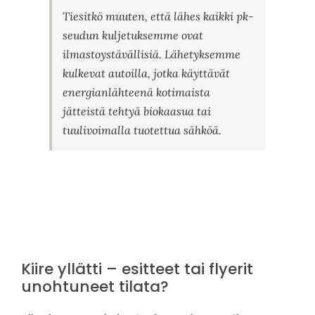
Tiesitkö muuten, että lähes kaikki pk-
seudun kuljetuksemme ovat
ilmastoystävällisiä. Lähetyksemme
kulkevat autoilla, jotka käyttävät
energianlähteenä kotimaista
jätteistä tehtyä biokaasua tai
tuulivoimalla tuotettua sähköä.
Kiire yllätti –
esitteet tai
flyerit
unohtuneet
tila
ta
?