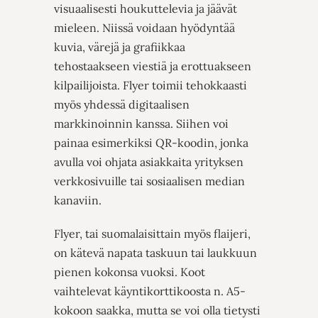
visuaalisesti houkuttelevia ja jäävät
mieleen. Niissä
voidaan hyödyntää
kuvia, värejä ja grafiikkaa
tehostaakseen viestiä ja erottuakseen
kilpailijoista.
Flyer toimii tehokkaasti
myös yhdessä digitaalisen
markkinoinnin kanssa. Siihen voi
painaa esimerkiksi QR-koodin, jonka
avulla voi ohjata asiakkaita yrityksen
verkkosivuille tai sosiaalisen median
kanaviin.
Flyer,
tai suomalaisittain myös flaijeri
,
on kätevä napata taskuun tai laukkuun
pienen kokonsa vuoksi. Koot
vaihtelevat käyntikorttikoosta n. A5-
kokoon saakka, mutta se voi olla tietysti