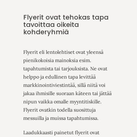
Flyer
it
ovat
tehokas tapa
tavoittaa oikeita
kohderyhmiä
Flyerit
eli lentolehtiset ovat yleensä
pienikokoisia mainoksia esim.
tapahtumista tai tarjouksista.
Ne ovat
helppo ja edullinen tapa levittää
markkinointiviestintää
,
sillä niitä voi
jakaa ihmisille suoraan käteen tai jättää
nipun
vaikka omalle myyntitiskille.
Flyerit
ovatkin todella suosittuja
messuilla ja muissa tapahtumissa.
Laadukkaasti painetut
flyerit
ovat