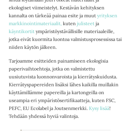
ekologiset viimeistelyt. Kestävän kehityksen
kannalta on tä
rkeää painaa
esite
ja muut
yrityksen
markkinointimateriaalit,
kuten
julisteet
ja
käyntikortit
ympäristöystävällisille materiaaleille,
jotka eivät kuormita luontoa valmistusprosessissa tai
niiden käytön jälkeen.
Tarjoamme
esitteiden
painamiseen ekologisia
paperivaihtoehtoja, jotka on valmistettu
uusiutuvista luonnonvaroista ja kierrät
yskuidusta.
Kierrätyspapereiden lisäksi lähes kaikilla muillakin
käyttämillämme papereilla ja kartongeilla on
useampia eri ympäristösertifikaatteja, kuten FSC,
PEFC, EU Ecolabel ja Joutsenmerkki.
Kysy lisää
!
Tehdään yhdessä hyviä valintoja.