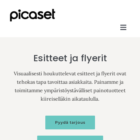
Skip
to
content
Toggl
Etusivu
Navig
Esitteet ja flyerit
Tuotteet ja palvelut
Aineisto-ohjeet
Visuaalisesti houkuttelevat esitteet ja
flyerit
ovat
tehokas tapa tavoittaa asiakkaita. Painamme ja
Meistä
toimitamme ympäristöystävälliset painotuotteet
kiireiselläkin aikataululla.
Yhteystiedot
Verkkokauppa
Pyydä tarjous