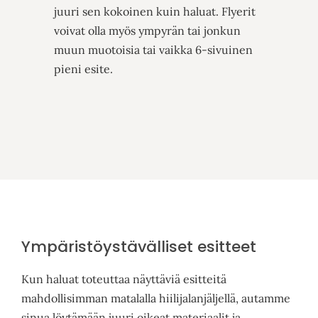
juuri sen kokoinen kuin haluat. Flyerit
voivat olla myös ympyrän tai jonkun
muun muotoisia tai vaikka 6-sivuinen
pieni esite.
Ympäristöystävälliset esitteet
Kun haluat toteuttaa näyttäviä esitteitä
mahdollisimman matalalla hiilijalanjäljellä, autamme
sinua löytämään juuri oikeat materiaalit ja