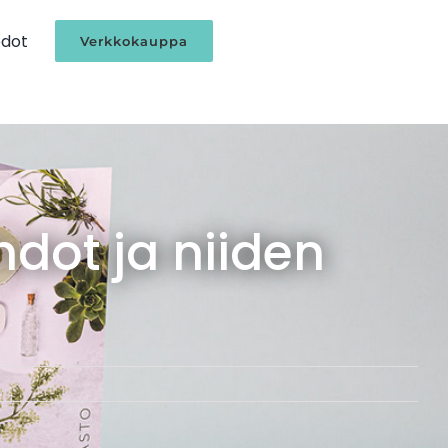
edot
Verkkokauppa
hdot ja niiden