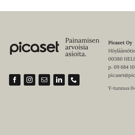
Picaset Oy
Höyläämötie 
00380 HELS
p.
09 684 1
picaset@pic
Y-tunnus 0