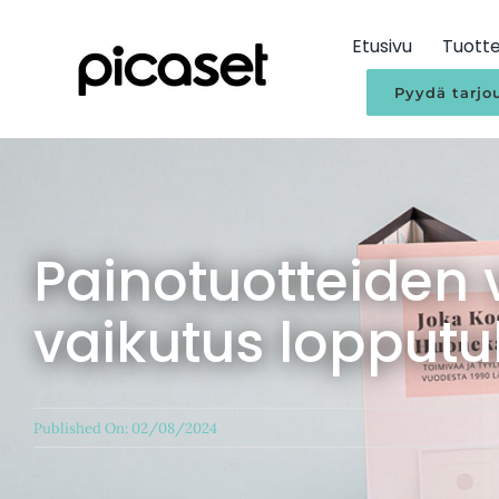
Skip
to
Etusivu
Tuotte
content
Pyydä tarjo
Painotuotteiden 
vaikutus lopput
Published On: 02/08/2024