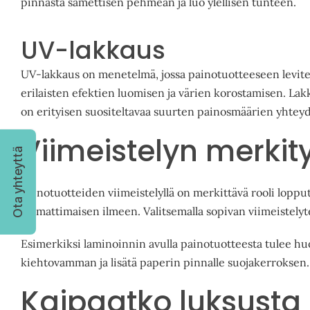
pinnasta samettisen pehmeän ja luo ylellisen tunteen.
UV-lakkaus
UV-lakkaus on menetelmä, jossa painotuotteeseen levitetä
erilaisten efektien luomisen ja värien korostamisen. Lakka
on erityisen suositeltavaa suurten painosmäärien yhteyde
Viimeistelyn merkit
Ota yhteyttä
Painotuotteiden viimeistelyllä on merkittävä rooli lopputu
ammattimaisen ilmeen. Valitsemalla sopivan viimeistelyte
Esimerkiksi laminoinnin avulla painotuotteesta tulee huo
kiehtovamman ja lisätä paperin pinnalle suojakerroksen.
Kaipaatko luksusta 