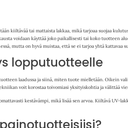
än kiiltävää tai mattaista lakkaa, mikä tarjoaa suojaa kulut
usta voidaan käyttää joko paikallisesti tai koko tuotteen alue
ssä, mutta on hyvä muistaa, että se ei tarjoa yhtä kattavaa su
ys lopputuotteelle
otteen laadussa ja siinä, miten tuote mielletään. Oikein valit
kniikan voit korostaa toivomiasi yksityiskohtia ja välittää 
mattavasti kestävämpi, mikä lisää sen arvoa. Kiiltävä UV-lak
painotuotteisiisi?