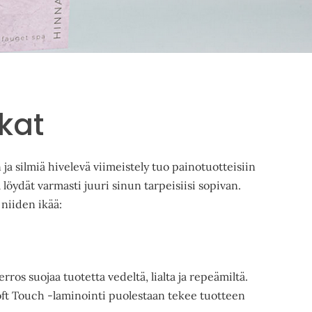
ikat
a silmiä hivelevä viimeistely tuo painotuotteisiin
löydät varmasti juuri sinun tarpeisiisi sopivan.
 niiden ikää:
os suojaa tuotetta vedeltä, lialta ja repeämiltä.
Soft Touch -laminointi puolestaan tekee tuotteen