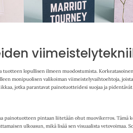
eiden viimeistelytekni
a tuotteen lopullisen ilmeen muodostumista. Korkeatasoinen j
leen monipuolisen valikoiman viimeistelyvaihtoehtoja, joista 
ikkaa, jotka parantavat painotuotteidesi suojaa ja pidentävät
sa painotuotteen pintaan liitetään ohut muovikerros. Tämä kerr
mattamaisen ulkoasun, mikä lisää sen visuaalista vetovoimaa. 