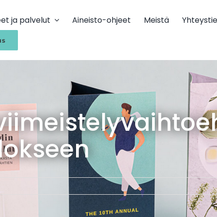
et ja palvelut
Aineisto-ohjeet
Meistä
Yhteysti
us
viimeistelyvaihtoe
ulokseen