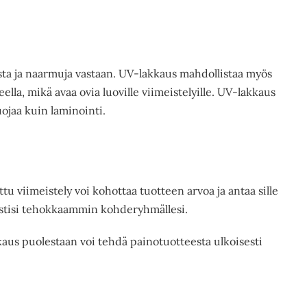
usta ja naarmuja vastaan. UV-lakkaus mahdollistaa myös
ella, mikä avaa ovia luoville viimeistelyille. UV-lakkaus
ojaa kuin laminointi.
tu viimeistely voi kohottaa tuotteen arvoa ja antaa sille
viestisi tehokkaammin kohderyhmällesi.
kaus puolestaan voi tehdä painotuotteesta ulkoisesti