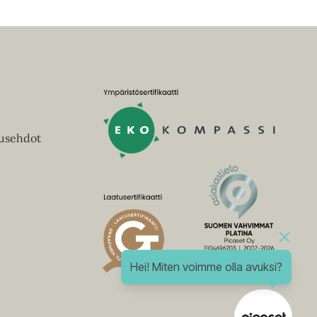
tusehdot
Hei! Miten voimme olla avuksi?