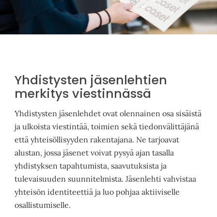
Pyydä tarjous
Yhdistysten jäsenlehtien
merkitys viestinnässä
Yhdistysten jäsenlehdet ovat olennainen osa sisäistä
ja ulkoista viestintää, toimien sekä tiedonvälittäjänä
että yhteisöllisyyden rakentajana. Ne tarjoavat
alustan, jossa jäsenet voivat pysyä ajan tasalla
yhdistyksen tapahtumista, saavutuksista ja
tulevaisuuden suunnitelmista. Jäsenlehti vahvistaa
yhteisön identiteettiä ja luo pohjaa aktiiviselle
osallistumiselle.