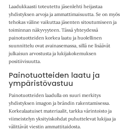
Laadukkaasti toteutettu jäsenlehti heijastaa
yhdistyksen arvoja ja ammattimaisuutta. Se on myös
tehokas väline vaikuttaa jäsenten sitoutumiseen ja
toiminnan näkyvyyteen. Tässä yhteydessä
painotuotteiden korkea laatu ja huolellinen
suunnittelu ovat avainasemassa, sillä ne lisäävät
julkaisun arvostusta ja lukijakokemuksen
positiivisuutta.
Painotuotteiden laatu ja
ympäristövastuu
Painotuotteiden laadulla on suuri merkitys
yhdistyksen imagon ja brändin rakentamisessa.
Korkealaatuiset materiaalit, tarkka värintoisto ja
viimeistelyn yksityiskohdat puhuttelevat lukijaa ja
välittävät viestin ammattitaidosta.