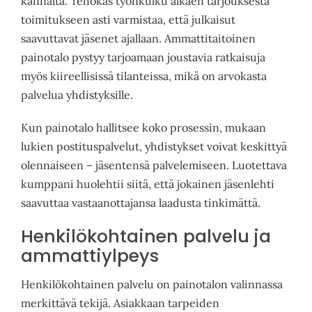
kannalta. Tehokas työnkulku alkaen tarjouksesta
toimitukseen asti varmistaa, että julkaisut
saavuttavat jäsenet ajallaan. Ammattitaitoinen
painotalo pystyy tarjoamaan joustavia ratkaisuja
myös kiireellisissä tilanteissa, mikä on arvokasta
palvelua yhdistyksille.
Kun painotalo hallitsee koko prosessin, mukaan
lukien postituspalvelut, yhdistykset voivat keskittyä
olennaiseen – jäsentensä palvelemiseen. Luotettava
kumppani huolehtii siitä, että jokainen jäsenlehti
saavuttaa vastaanottajansa laadusta tinkimättä.
Henkilökohtainen palvelu ja
ammattiylpeys
Henkilökohtainen palvelu on painotalon valinnassa
merkittävä tekijä. Asiakkaan tarpeiden