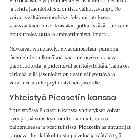
Erikoiskäsittelyt ja viimeistelyt ovat keinoja erottua
ja tehdä jäsenlehdestä entistä vaikuttavampi. Ne
voivat sisältää esimerkiksi foliopainatuksen,
stanssauksen tai erikoislakat, jotka lisäävät tuotteen
houkuttelevuutta ja ammattimaista ilmettä.
Näyttävät viimeistelyt eivät ainoastaan paranna
jäsenlehden ulkonäköä, vaan ne myös suojaavat
painotuotetta ja pidentävät sen käyttöikää. Tämä on
tärkeää, sillä jäsenlehti on usein säilytettävä ja
viitattava asiakirja yhdistyksen jäsenille.
Yhteistyö Picasetin kanssa
Yhteistyössä Picasetin kanssa yhdistykset voivat
hyödyntää vuosikymmenten ammattitaitoa
painamisessa ja postituksissa. Picasetin asiantuntijat
tarjoavat henkilökohtaista palvelua ja räätälöityjä