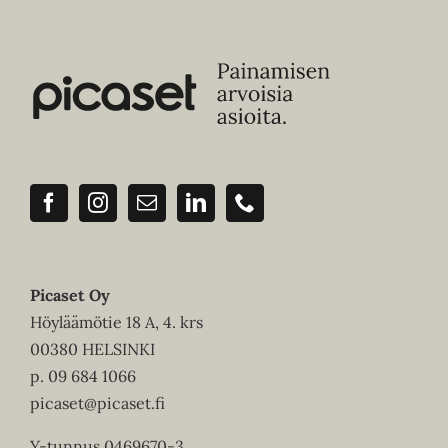
Picaset Oy
Höyläämötie 18 A, 4. krs
00380 HELSINKI
p.
09 684 1066
picaset@picaset.fi
Y-tunnus 0469670-3