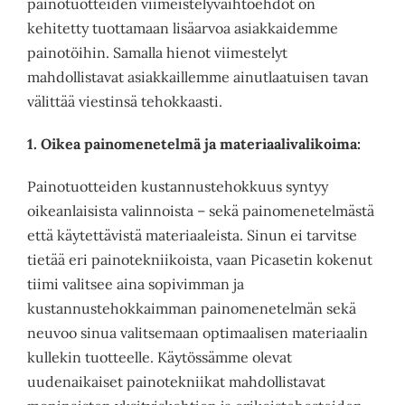
painotuotteiden viimeistelyvaihtoehdot on
kehitetty tuottamaan lisäarvoa asiakkaidemme
painotöihin. Samalla hienot viimestelyt
mahdollistavat asiakkaillemme ainutlaatuisen tavan
välittää viestinsä tehokkaasti.
1. Oikea painomenetelmä ja materiaalivalikoima:
Painotuotteiden kustannustehokkuus syntyy
oikeanlaisista valinnoista – sekä painomenetelmästä
että käytettävistä materiaaleista. Sinun ei tarvitse
tietää eri painotekniikoista, vaan Picasetin kokenut
tiimi valitsee aina sopivimman ja
kustannustehokkaimman painomenetelmän sekä
neuvoo sinua valitsemaan optimaalisen materiaalin
kullekin tuotteelle. Käytössämme olevat
uudenaikaiset painotekniikat mahdollistavat