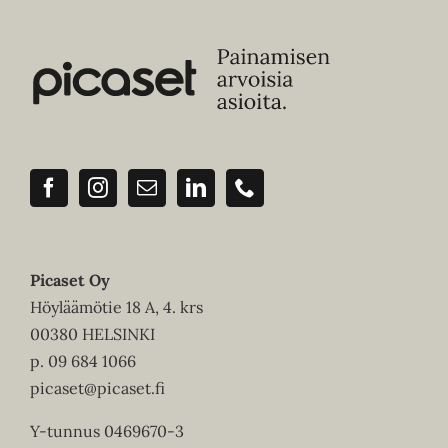
Picaset Oy
Höyläämötie 18 A, 4. krs
00380 HELSINKI
p.
09 684 1066
picaset@picaset.fi
Y-tunnus 0469670-3