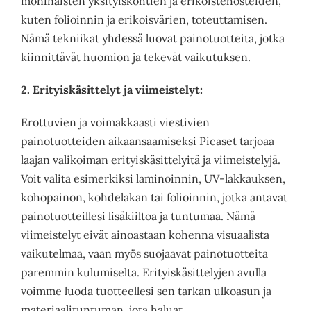
moninaisten yksityiskohtien ja erikoistehosteiden,
kuten folioinnin ja erikoisvärien, toteuttamisen.
Nämä tekniikat yhdessä luovat painotuotteita, jotka
kiinnittävät huomion ja tekevät vaikutuksen.
2. Erityiskäsittelyt ja viimeistelyt:
Erottuvien ja voimakkaasti viestivien
painotuotteiden aikaansaamiseksi Picaset tarjoaa
laajan valikoiman erityiskäsittelyitä ja viimeistelyjä.
Voit valita esimerkiksi laminoinnin, UV-lakkauksen,
kohopainon, kohdelakan tai folioinnin, jotka antavat
painotuotteillesi lisäkiiltoa ja tuntumaa. Nämä
viimeistelyt eivät ainoastaan kohenna visuaalista
vaikutelmaa, vaan myös suojaavat painotuotteita
paremmin kulumiselta. Erityiskäsittelyjen avulla
voimme luoda tuotteellesi sen tarkan ulkoasun ja
materiaalituntuman, jota haluat.