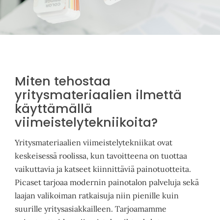
Pyydä tarjous
Miten tehostaa
yritysmateriaalien ilmettä
käyttämällä
viimeistelytekniikoita?
Yritysmateriaalien viimeistelytekniikat ovat
keskeisessä roolissa, kun tavoitteena on tuottaa
vaikuttavia ja katseet kiinnittäviä painotuotteita.
Picaset tarjoaa modernin painotalon palveluja sekä
laajan valikoiman ratkaisuja niin pienille kuin
suurille yritysasiakkailleen. Tarjoamamme