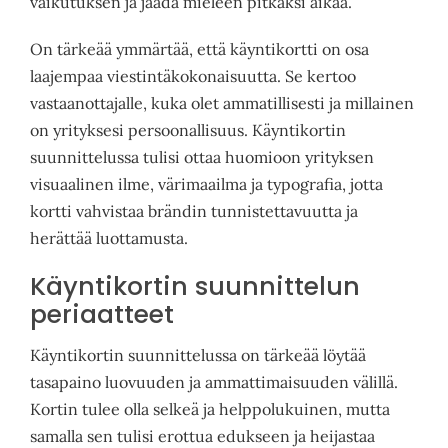
vaikutuksen ja jäädä mieleen pitkäksi aikaa.
On tärkeää ymmärtää, että käyntikortti on osa
laajempaa viestintäkokonaisuutta. Se kertoo
vastaanottajalle, kuka olet ammatillisesti ja millainen
on yrityksesi persoonallisuus. Käyntikortin
suunnittelussa tulisi ottaa huomioon yrityksen
visuaalinen ilme, värimaailma ja typografia, jotta
kortti vahvistaa brändin tunnistettavuutta ja
herättää luottamusta.
Käyntikortin suunnittelun
periaatteet
Käyntikortin suunnittelussa on tärkeää löytää
tasapaino luovuuden ja ammattimaisuuden välillä.
Kortin tulee olla selkeä ja helppolukuinen, mutta
samalla sen tulisi erottua edukseen ja heijastaa