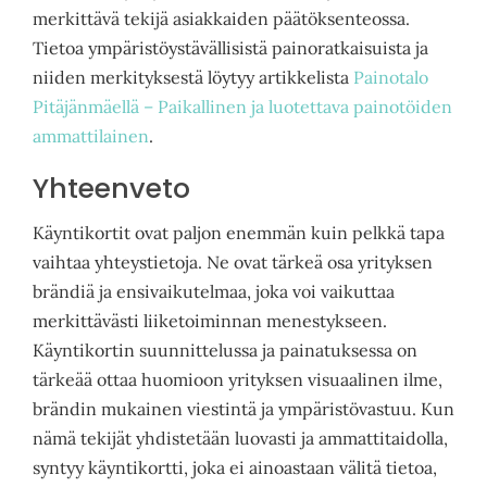
merkittävä tekijä asiakkaiden päätöksenteossa.
Tietoa ympäristöystävällisistä painoratkaisuista ja
niiden merkityksestä löytyy artikkelista
Painotalo
Pitäjänmäellä – Paikallinen ja luotettava painotöiden
ammattilainen
.
Yhteenveto
Käyntikortit ovat paljon enemmän kuin pelkkä tapa
vaihtaa yhteystietoja. Ne ovat tärkeä osa yrityksen
brändiä ja ensivaikutelmaa, joka voi vaikuttaa
merkittävästi liiketoiminnan menestykseen.
Käyntikortin suunnittelussa ja painatuksessa on
tärkeää ottaa huomioon yrityksen visuaalinen ilme,
brändin mukainen viestintä ja ympäristövastuu. Kun
nämä tekijät yhdistetään luovasti ja ammattitaidolla,
syntyy käyntikortti, joka ei ainoastaan välitä tietoa,