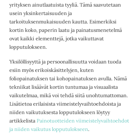
yrityksen ainutlaatuista tyyliä. Tämä saavutetaan
usein yksinkertaisuuden ja
tarkoituksenmukaisuuden kautta. Esimerkiksi
kortin koko, paperin laatu ja painatusmenetelmä
ovat kaikki elementtejä, jotka vaikuttavat
lopputulokseen.
Yksilöllisyyttä ja persoonallisuutta voidaan tuoda
esiin myös erikoiskäsittelyjen, kuten
foliopainatuksen tai kohopainatuksen avulla. Nämä
tekniikat lisäävät kortin tuntumaa ja visuaalista
vaikutelmaa, mikä voi tehdä siitä unohtumattoman.
Lisätietoa erilaisista viimeistelyvaihtoehdoista ja
niiden vaikutuksesta lopputulokseen löytyy
artikkelista
Painotuotteiden viimeistelyvaihtoehdot
ja niiden vaikutus lopputulokseen
.