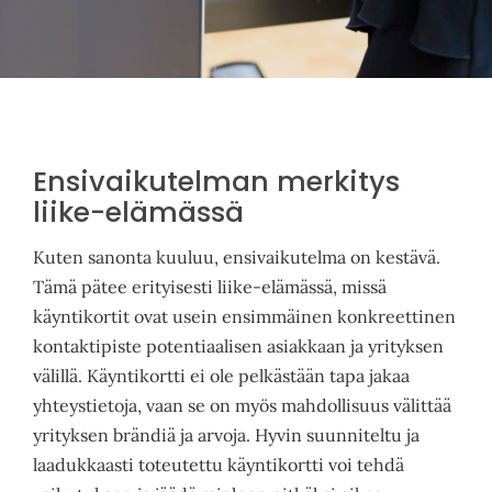
Pyydä tarjous
Ensivaikutelman merkitys
liike-elämässä
Kuten sanonta kuuluu, ensivaikutelma on kestävä.
Tämä pätee erityisesti liike-elämässä, missä
käyntikortit ovat usein ensimmäinen konkreettinen
kontaktipiste potentiaalisen asiakkaan ja yrityksen
välillä. Käyntikortti ei ole pelkästään tapa jakaa
yhteystietoja, vaan se on myös mahdollisuus välittää
yrityksen brändiä ja arvoja. Hyvin suunniteltu ja
laadukkaasti toteutettu käyntikortti voi tehdä